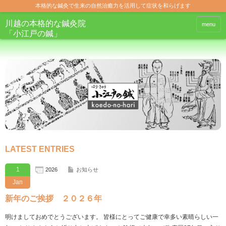
本格的な鍼灸で生来の自然治癒力を活用して症状を和らげます
川越の本格的な鍼灸院
menu
「小江戸の鍼」
LATEST ENTRIES
1
2026
お知らせ
Jan
新年のご挨拶 ２０２６年
明けましておめでとうございます。 皆様にとってご健康で幸多い素晴らしい一